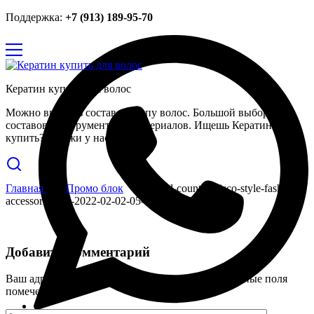
Поддержка:
+7 (913) 189-95-70
Кератин купить для волос
Можно выбрать состав по типу волос. Большой выбор
составов, инструментов и материалов. Ищешь Кератин
купить? Закажи у нас.
Главная
Промо блок
model-country-disco-style-fashion-
accessories-cla-2022-02-02-05-06-42-utc
Добавить комментарий
Ваш адрес email не будет опубликован.
Обязательные поля
помечены
*