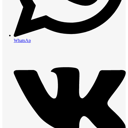
WhatsAp