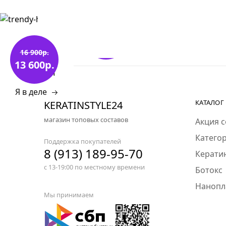
Пилинги
-20%
Прикорневой объем
НА ВСЁ!
УРА!
16 900р.
Термозащита
13 600р.
СКИДКИ
Утюжки и фены
Я в деле
КАТАЛОГ
KERATINSTYLE24
Инструменты/аксессуары
магазин топовых составов
Акция 
Шампуни шаг 1
Катего
Поддержка покупателей
8 (913) 189-95-70
Керати
Маски завершающие
с 13-19:00 по местному времени
Ботокс
-10%
Пробные объемы
Нанопл
Мы принимаем
Домашний уход
Стартовые наборы