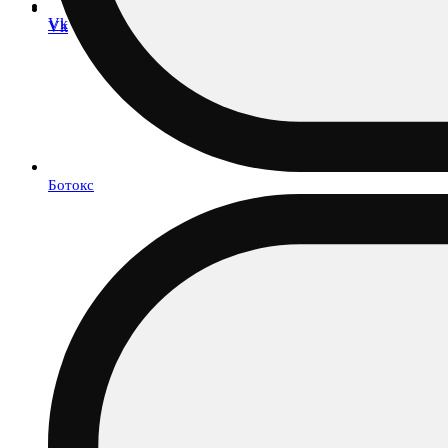
Vk
Vk
Ботокс