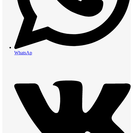
WhatsAp