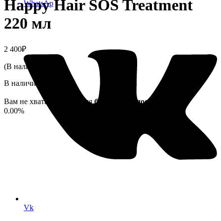
Happy Hair SOS Treatment
WhatsAp
220 мл
2 400
₽
(В наличии)
В наличии
Вам не хватает
7 500
₽
для
бесплатной доставки!
0.00%
Vk