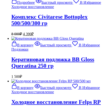
Подробнее
Быстрый просмотр
В Избранное
Холодное восстановление
Комплекс Civitarese Bottoplex
500/500/300 гр
Первоначальная
Текущая
8 000
₽
4 390
₽
цена
цена:
составляла
4
В корзину
Быстрый просмотр
В Избранное
8
390₽.
Подложки
000₽.
Кератиновая подложка BB Gloss
Queratina 250 гр
1 500
₽
В корзину
Быстрый просмотр
В Избранное
Холодное восстановление
Холодное восстановление Felps RP