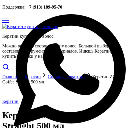
Поддержка:
+7 (913) 189-95-70
Кератин купить для волос
Можно выбрать состав по типу волос. Большой выбор
составов, инструментов и материалов. Ищешь Кератин
купить? Закажи у нас.
Главная
Кератин
Сильные кератины
Кератин ZOOM
Coffee Straight 500 мл
Кератин
Кератин ZOOM Coffee
Straight 500 мл