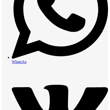
WhatsAp