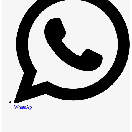
WhatsAp