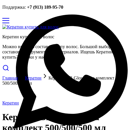
Поддержка:
+7 (913) 189-95-70
Кератин купить для волос
Можно выбрать состав по типу волос. Большой выбор
составов, инструментов и материалов. Ищешь Кератин
купить? Закажи у нас.
Главная
Кератин
Кератин BB Gloss Ultra комплект
500/500/500 мл
Кератин
Кератин BB Gloss Ultra
комплект 500/500/500 мл