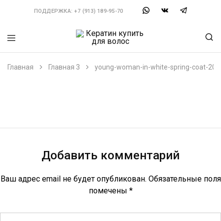
ПОДДЕРЖКА:
+7 (913) 189-95-70
Кератин
Можно
купить
выбрать
для
состав
Главная
Главная 3
young-woman-in-white-spring-coat-202
волос
по
типу
волос.
Большой
выбор
составов,
инструментов
и
материалов.
Ищешь
Кератин
Добавить комментарий
купить?
Закажи
у
Ваш адрес email не будет опубликован.
Обязательные поля
нас.
помечены
*