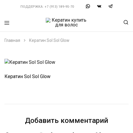
ПОДДЕРЖКА:
+7 (913) 189-95-70
Кератин
Можно
купить
выбрать
для
состав
Главная
Кератин Sol Sol Glow
волос
по
типу
волос.
Большой
выбор
составов,
инструментов
Кератин Sol Sol Glow
и
материалов.
Ищешь
Кератин
купить?
Закажи
у
нас.
Добавить комментарий