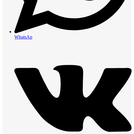
WhatsAp