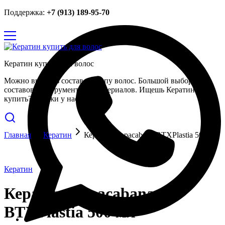
Поддержка:
+7 (913) 189-95-70
Кератин купить для волос
Можно выбрать состав по типу волос. Большой выбор
составов, инструментов и материалов. Ищешь Кератин
купить? Закажи у нас.
Главная
Кератин
Кератин Copacabana BTXPlastia 500 мл
Кератин
Кератин Copacabana
BTXPlastia 500 мл