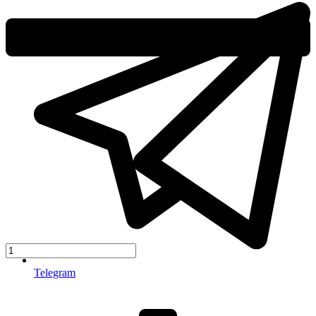
Количество
товара
Telegram
Кератин
Copacabana
BTXPlastia
500