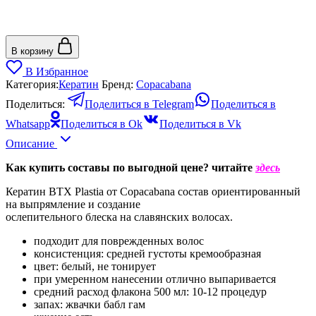
В корзину
В Избранное
Категория:
Кератин
Бренд:
Copacabana
Поделиться:
Поделиться в Telegram
Поделиться в
Whatsapp
Поделиться в Ok
Поделиться в Vk
Описание
Как купить составы по выгодной цене? читайте
здесь
Кератин BTX Plastia от Copacabana состав ориентированный
на выпрямление и создание
ослепительного блеска на славянских волосах.
подходит для поврежденных волос
консистенция: средней густоты кремообразная
цвет: белый, не тонирует
при умеренном нанесении отлично выпаривается
средний расход флакона 500 мл: 10-12 процедур
запах: жвачки бабл гам