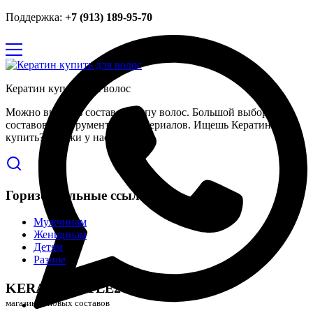
Поддержка:
+7 (913) 189-95-70
Кератин купить для волос
Можно выбрать состав по типу волос. Большой выбор
составов, инструментов и материалов. Ищешь Кератин
купить? Закажи у нас.
Горизонтальные ссылки
Мужчинам
Женщинам
Детям
Разное
KERATINSTYLE24
магазин топовых составов