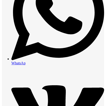
WhatsAp