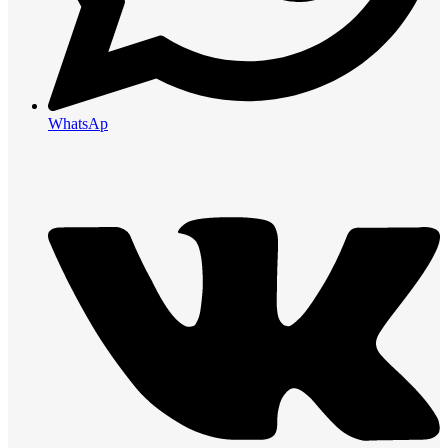
WhatsAp