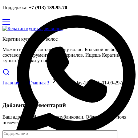
Поддержка:
+7 (913) 189-95-70
Кератин купить для волос
Можно выбрать состав по типу волос. Большой выбор
составов, инструментов и материалов. Ищешь Кератин
купить? Закажи у нас.
Главная
Главная 3
black-friday-2022-11-01-09-29-31-utc
Добавить комментарий
Ваш адрес email не будет опубликован.
Обязательные поля
помечены
*