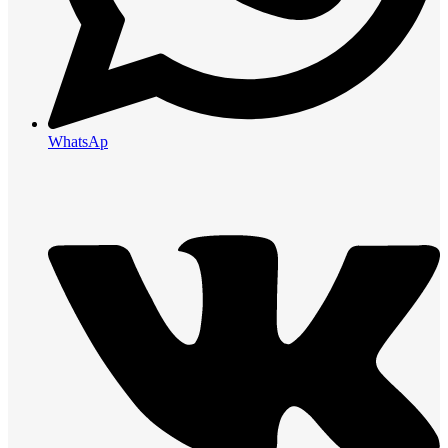
WhatsAp