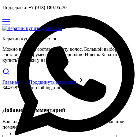
Поддержка:
+7 (913) 189-95-70
Кератин купить для волос
Можно выбрать состав по типу волос. Большой выбор
составов, инструментов и материалов. Ищешь Кератин
купить? Закажи у нас.
Главная
Продвинутые вкладки
3445583_blazer_clothing_outfit_jacket_fashion_icon
Добавить комментарий
Ваш адрес email не будет опубликован.
Обязательные поля
помечены
*