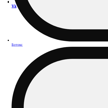
Vk
Vk
Ботокс