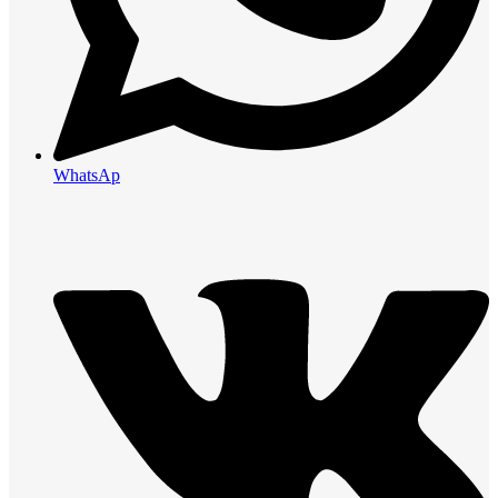
WhatsAp