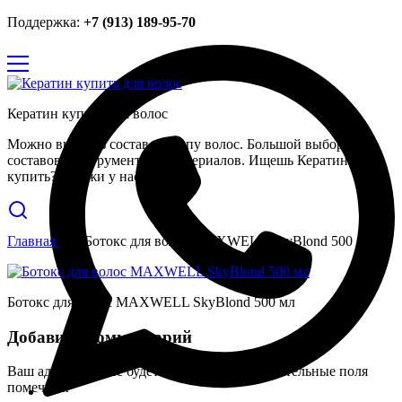
Поддержка:
+7 (913) 189-95-70
Кератин купить для волос
Можно выбрать состав по типу волос. Большой выбор
составов, инструментов и материалов. Ищешь Кератин
купить? Закажи у нас.
Главная
Ботокс для волос MAXWELL SkyBlond 500 мл
Ботокс для волос MAXWELL SkyBlond 500 мл
Добавить комментарий
Ваш адрес email не будет опубликован.
Обязательные поля
помечены
*