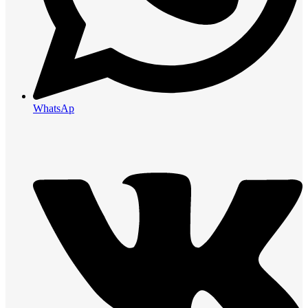
WhatsAp