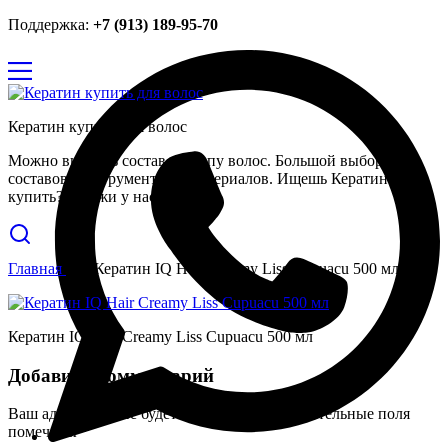
Поддержка:
+7 (913) 189-95-70
Кератин купить для волос
Можно выбрать состав по типу волос. Большой выбор
составов, инструментов и материалов. Ищешь Кератин
купить? Закажи у нас.
Главная
Кератин IQ Hair Creamy Liss Cupuacu 500 мл
Кератин IQ Hair Creamy Liss Cupuacu 500 мл
Добавить комментарий
Ваш адрес email не будет опубликован.
Обязательные поля
помечены
*