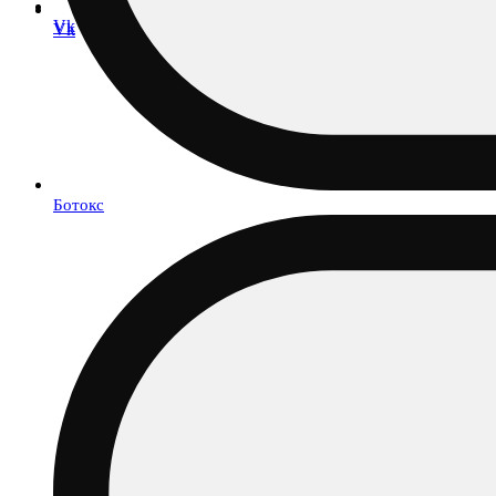
Vk
Vk
Ботокс