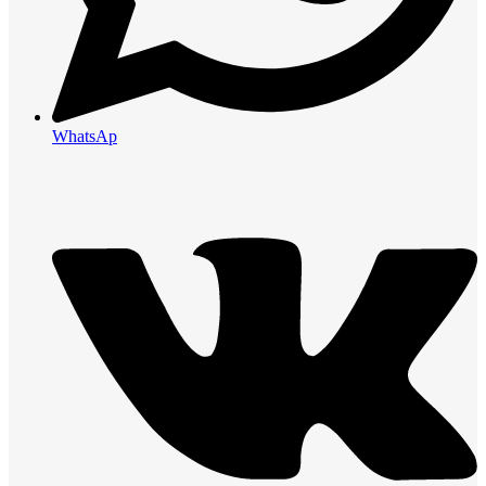
WhatsAp