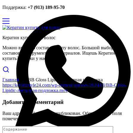
Поддержка:
+7 (913) 189-95-70
Кератин купить для волос
Можно выбрать состав по типу волос. Большой выбор
составов, инструментов и материалов. Ищешь Кератин
купить? Закажи у нас.
Главная
BB Gloss Lipidic липидная подложка
https://keratinstyle24.com/wp-content/uploads/2024/03/BB-Gloss-
Lipidic-липидная-подложка.mov
Добавить комментарий
Ваш адрес email не будет опубликован.
Обязательные поля
помечены
*