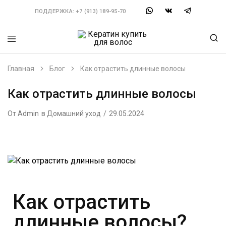
ПОДДЕРЖКА:
+7 (913) 189-95-70
Кератин
Можно
купить
выбрать
для
состав
Главная
Блог
Как отрастить длинные волосы
волос
по
типу
волос.
Как отрастить длинные волосы
Большой
выбор
От
Admin
в
Домашний уход
составов,
29.05.2024
инструментов
и
материалов.
Ищешь
Кератин
купить?
Закажи
у
нас.
Как отрастить
длинные волосы?