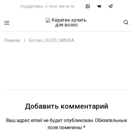
ПОДДЕРЖКА:
+7 (913) 189-95-70
Кератин
Можно
купить
выбрать
для
состав
Главная
Ботокс_FELPS_MASSA
волос
по
типу
волос.
Большой
выбор
составов,
инструментов
и
материалов.
Ищешь
Кератин
купить?
Закажи
Добавить комментарий
у
нас.
Ваш адрес email не будет опубликован.
Обязательные
поля помечены
*